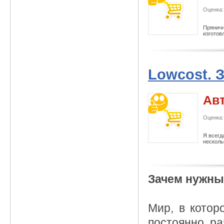
Оценка:
Пряничн
изготов
Lowcost. З
Ав
Оценка:
Я всегд
несколь
Зачем нужны
Мир, в котор
постоянно ра