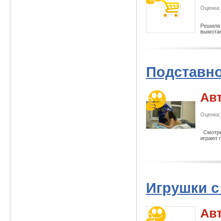
Оценка:
Решила 
вымотан
Подставно
Ав
Оценка:
Смотрел
играют 
Игрушки с
Ав