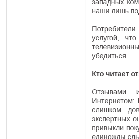
западных ком
наши лишь по
Потребители
услугой, чт
телевизионны
убедиться.
Кто читает о
Отзывами и
Интернетом: 
слишком дов
экспертных о
привыкли поку
единожды сл