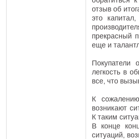
обратиться 
отзыв об ито
это капитал
производите
прекрасный п
еще и талант
Покупатели 
легкость в о
все, что выз
К сожалению
возникают си
К таким ситуа
В конце кон
ситуаций, во