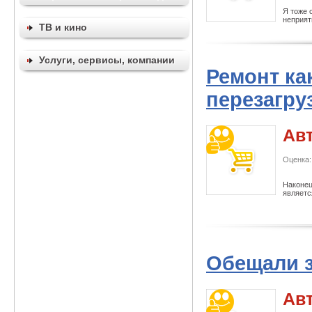
Я тоже 
неприят
ТВ и кино
Услуги, сервисы, компании
Ремонт ка
перезагру
Ав
Оценка:
Наконец
являетс
Обещали з
Ав